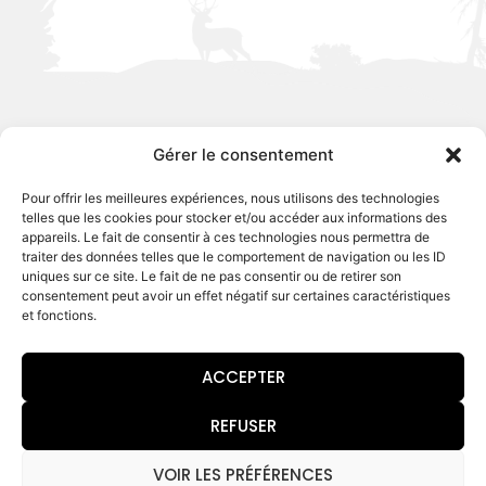
Gérer le consentement
Famille et tradition
Pour offrir les meilleures expériences, nous utilisons des technologies
NOTRE HISTOIRE
telles que les cookies pour stocker et/ou accéder aux informations des
appareils. Le fait de consentir à ces technologies nous permettra de
traiter des données telles que le comportement de navigation ou les ID
uniques sur ce site. Le fait de ne pas consentir ou de retirer son
consentement peut avoir un effet négatif sur certaines caractéristiques
La distillerie des Dames Blanches est une
et fonctions.
distillerie familiale située au cœur de la Vallée
de la Marne en Champagne. Elle vous accueille
ACCEPTER
sur l’ancien site du couvent de la Reine Blanche
de Castille, reine de France au 12ème siècle.
REFUSER
La Ferme – Distillerie des Dames Blanche fait
VOIR LES PRÉFÉRENCES
partie de la Maison Huiban, maison de